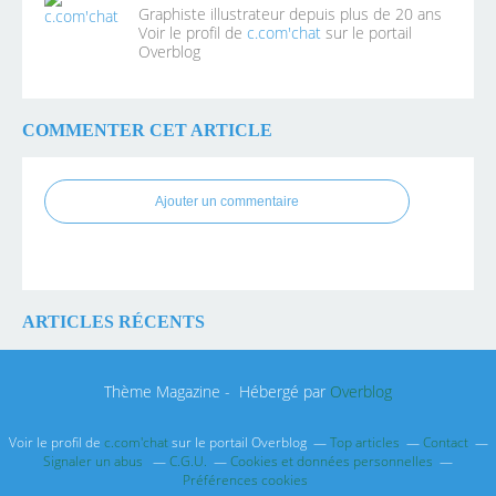
Graphiste illustrateur depuis plus de 20 ans
Voir le profil de
c.com'chat
sur le portail
Overblog
COMMENTER CET ARTICLE
Ajouter un commentaire
ARTICLES RÉCENTS
Thème Magazine - Hébergé par
Overblog
Voir le profil de
c.com'chat
sur le portail Overblog
Top articles
Contact
Signaler un abus
C.G.U.
Cookies et données personnelles
Préférences cookies