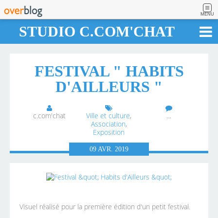
MENU
STUDIO C.COM'CHAT
FESTIVAL " HABITS
D'AILLEURS "
c.com'chat
Ville et culture
,
…
Association
,
Exposition
09
AVR.
2019
Visuel réalisé pour la première édition d'un petit festival.