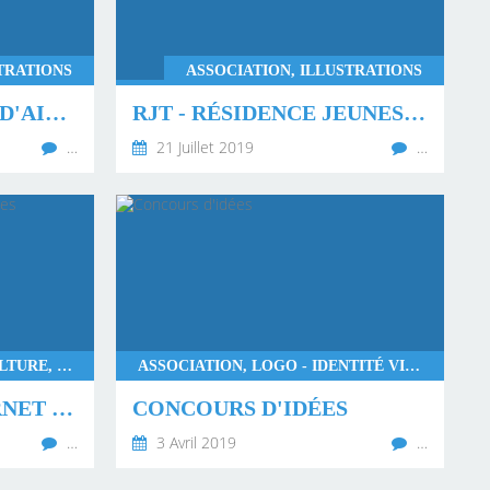
TRATIONS
ASSOCIATION, ILLUSTRATIONS
FESTIVAL " TERRES D'AILLEURS "
RJT - RÉSIDENCE JEUNES TRAVAILLEURS 44
…
21 Juillet 2019
…
ASSOCIATION, VILLE ET CULTURE, MAGAZINE, CARNET…, ILLUSTRATIONS
ASSOCIATION, LOGO - IDENTITÉ VISUELLE
ECOPOLE 2019 - CARNET DE BALADES
CONCOURS D'IDÉES
…
3 Avril 2019
…