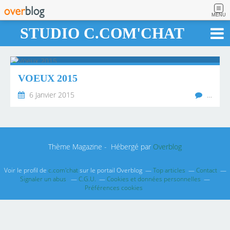
MENU
STUDIO C.COM'CHAT
VOEUX 2015
6 Janvier 2015
…
Thème Magazine - Hébergé par
Overblog
Voir le profil de
c.com'chat
sur le portail Overblog
Top articles
Contact
Signaler un abus
C.G.U.
Cookies et données personnelles
Préférences cookies