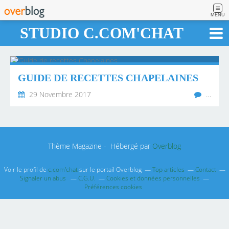
MENU
STUDIO C.COM'CHAT
GUIDE DE RECETTES CHAPELAINES
29 Novembre 2017
…
Thème Magazine - Hébergé par
Overblog
Voir le profil de
c.com'chat
sur le portail Overblog
Top articles
Contact
Signaler un abus
C.G.U.
Cookies et données personnelles
Préférences cookies