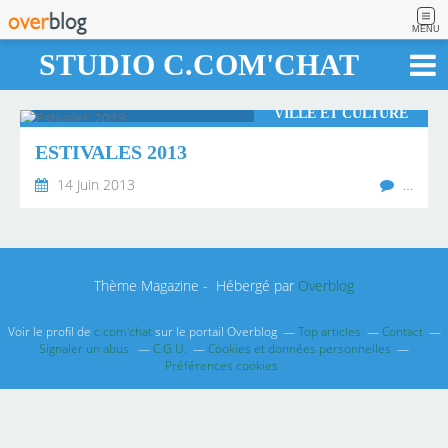
MENU
STUDIO C.COM'CHAT
VILLE ET CULTURE
ESTIVALES 2013
14 Juin 2013
…
Thème Magazine - Hébergé par
Overblog
Voir le profil de
c.com'chat
sur le portail Overblog
Top articles
Contact
Signaler un abus
C.G.U.
Cookies et données personnelles
Préférences cookies