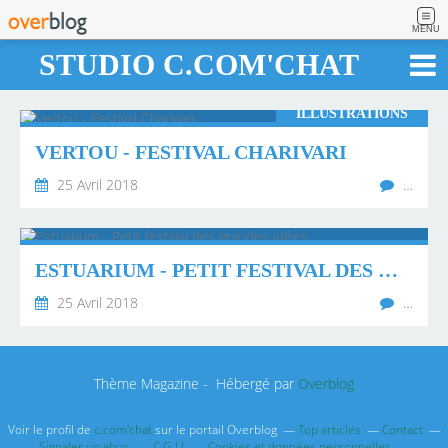
MENU
STUDIO C.COM'CHAT
ILLUSTRATIONS
VERTOU - FESTIVAL CHARIVARI
25 Avril 2018
…
ESTUARIUM - PETIT FESTIVAL DES GRANDES IDÉES
25 Avril 2018
…
Thème Magazine - Hébergé par
Overblog
Voir le profil de
c.com'chat
sur le portail Overblog
Top articles
Contact
Signaler un abus
C.G.U.
Cookies et données personnelles