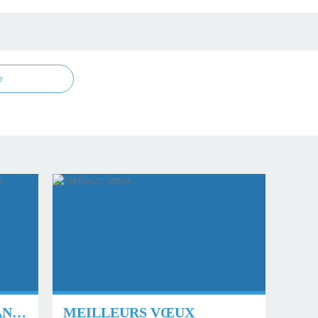
e
BERNERIE EN RETZ - PANNEAUX SENTIERS
MEILLEURS VŒUX