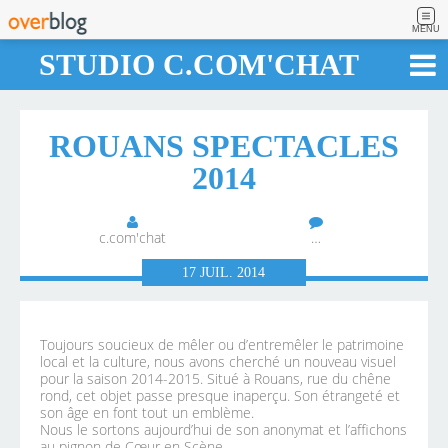
MENU
STUDIO C.COM'CHAT
ROUANS SPECTACLES
2014
c.com'chat
…
17
JUIL.
2014
Toujours soucieux de mêler ou d’entremêler le patrimoine
local et la culture, nous avons cherché un nouveau visuel
pour la saison 2014-2015. Situé à Rouans, rue du chêne
rond, cet objet passe presque inaperçu. Son étrangeté et
son âge en font tout un emblème.
Nous le sortons aujourd’hui de son anonymat et l’affichons
au pignon de Cœur en Scène.