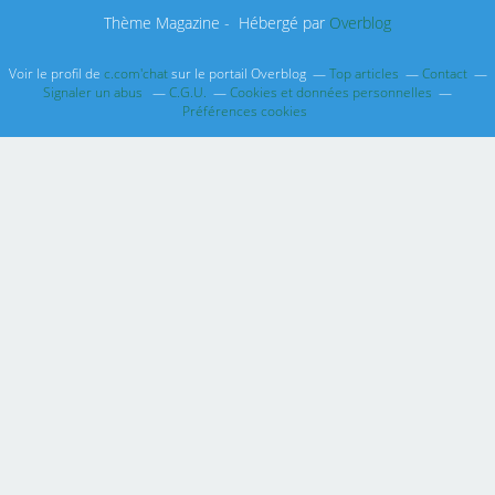
Thème Magazine - Hébergé par
Overblog
Voir le profil de
c.com'chat
sur le portail Overblog
Top articles
Contact
Signaler un abus
C.G.U.
Cookies et données personnelles
Préférences cookies