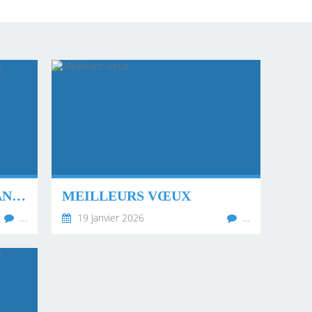
BERNERIE EN RETZ - PANNEAUX SENTIERS
MEILLEURS VŒUX
…
19 Janvier 2026
…